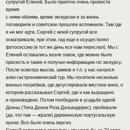
супругой Еленой. Было приятно очень провести
время
с ними обоими, кроме экскурсии и за жизнь
поговорили и советское прошлое вспомнили. Там где
я не мог идти, Сергей с моей супругой все
осматривали, при этом, гид еще и осуществлял
фотосессию (в тот же день все нам переслал). Мы с
Еленой оставались возле лавок, где можно было
присесть и также я получал информацию по экскурсу.
После осмотра мысов, замков и т.п. у нас начался
алко-гастрономический тур. Мы посетили несколько
винных погребков, где дегустировали местное вино, о
котором рассказывал Сергей, где и как выращено
и произведено. Потом пообедали в усадьбе одной
Донны (Типа Донна Роза Дальвадорес), пробовали
(да, что там — жрали) деревенскую португальскую
кухню.
Все было очень вкусно.