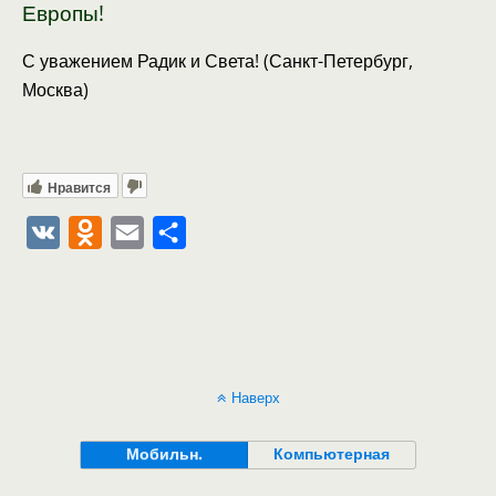
Европы!
С уважением Радик и Света! (Санкт-Петербург,
Москва)
Нравится
V
O
E
О
K
d
m
т
n
a
п
o
i
р
k
l
а
l
в
Наверх
a
и
Мобильн.
Компьютерная
s
т