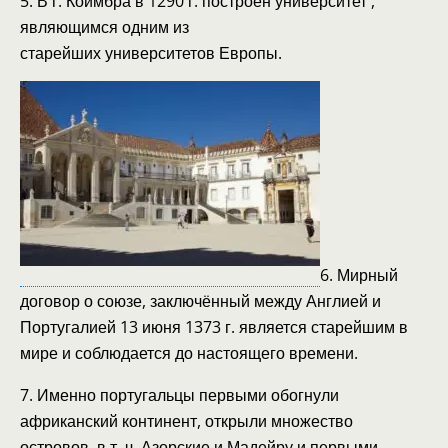
5. В г. Коимбра в 1290 г. построен университет ,
являющимся одним из
старейших университетов Европы.
6. Мирный
договор о союзе, заключённый между Англией и
Португалией 13 июня 1373 г. является старейшим в
мире и соблюдается до настоящего времени.
7. Именно португальцы первыми обогнули
африканский континент, открыли множество
островов, в т. ч. Азорские и Мадейру и первыми