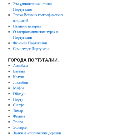
Эта удивительная страна
Португалия
Эпоха Великих географических
открытий
Немного истории
О гастрономических турах в
Португалии
Феномен Португалии
Семь чудес Португалии
ГОРОДА ПОРТУГАЛИИ.
Алкобаса
Баталья
Келуш
Лиссабон
Мафра
Обидуш
Порту
Синтра
Томар
Фатима
Эвора
Эшторил
Замки и исторические деревни