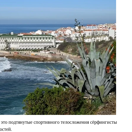
это подтянутые спортивного телосложения сёрфингисты
остей.