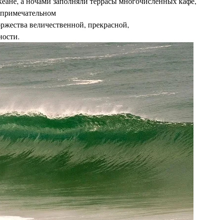
еане, а ночами заполняли террасы многочисленных
кафе,
е примечательном
оржества величественной, прекрасной,
ности.