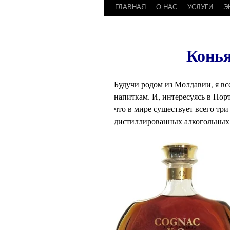
ГЛАВНАЯ
О НАС
УСЛУГИ
Э
Перейти
к
содержимому
Конья
Будучи родом из Молдавии, я в
напиткам. И, интересуясь в Порт
что в мире существует всего
три
дистиллированных
алкогольных