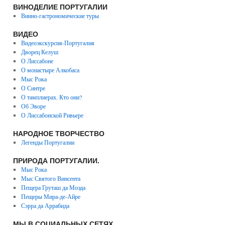
ВИНОДЕЛИЕ ПОРТУГАЛИИ
Винно-гастрономические туры
ВИДЕО
Видеоэкскурсия-Португалия
Дворец Келуш
О Лиссабоне
О монастыре Алкобаса
Мыс Рока
О Синтре
О тамплиерах. Кто они?
Об Эворе
О Лиссабонской Ривьере
НАРОДНОЕ ТВОРЧЕСТВО
Легенды Португалии
ПРИРОДА ПОРТУГАЛИИ.
Мыс Рока
Мыс Святого Винсента
Пещера Груташ да Моэда
Пещеры Мира-де-Айре
Сэрра да Аррабида
МЫ В СОЦИАЛЬНЫХ СЕТЯХ