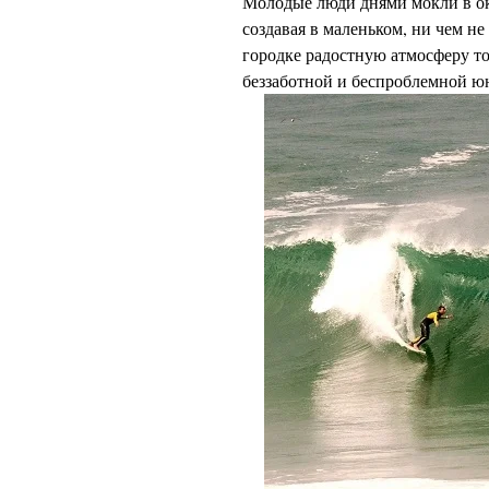
Молодые люди днями мокли в ок
создавая в маленьком, ни чем н
городке радостную атмосферу
т
беззаботной и беспроблемной ю