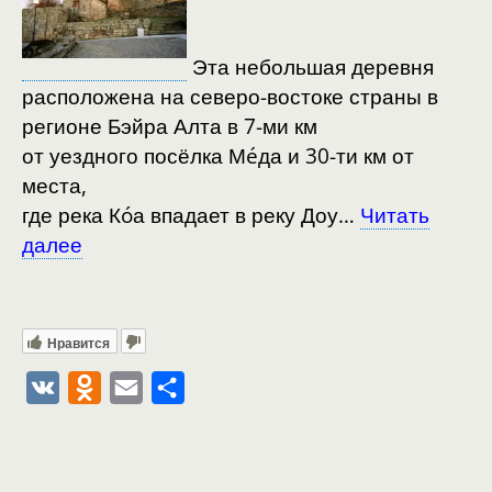
Эта небольшая деревня
расположена на северо-востоке страны в
регионе Бэйра Алта в 7-ми км
от уездного посёлка Мéда и 30-ти км от
места,
где река Кóа впадает в реку Доу…
Читать
далее
Нравится
V
O
E
О
K
d
m
т
n
a
п
o
i
р