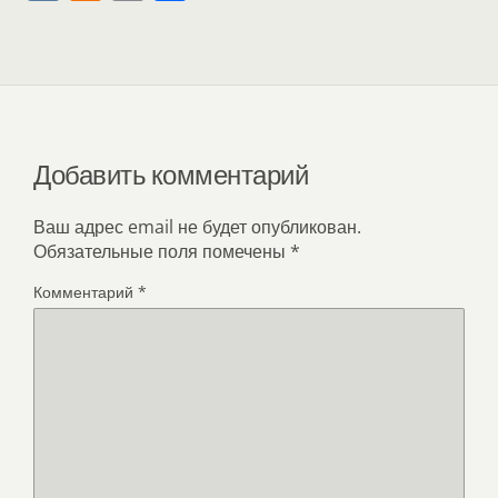
K
d
m
т
n
a
п
o
i
р
k
l
а
l
в
Добавить комментарий
a
и
s
т
Ваш адрес email не будет опубликован.
Обязательные поля помечены
*
s
ь
n
Комментарий
*
i
k
i