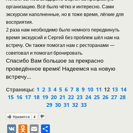
организацию. Всё было чётко и интересно. Сами
экскурсии наполненные, но в тоже время, лёгкие для
восприятия.
2 раза нам необходимо было немного передвинуть
время экскурсий и Сергей без проблем шёл нам на
встречу. Он также помогал нам с ресторанами —
советовал и помогал бронировать.
Спасибо Вам большое за прекрасно
проведённое время! Надеемся на новую
встречу…
Страницы:
1
2
3
4
5
6
7
8
9
10
11
12
13
14
15
16
17
18
19
20
21
22
23
24
25
26
27
28
29
30
31
32
33
Нравится
4
V
O
E
О