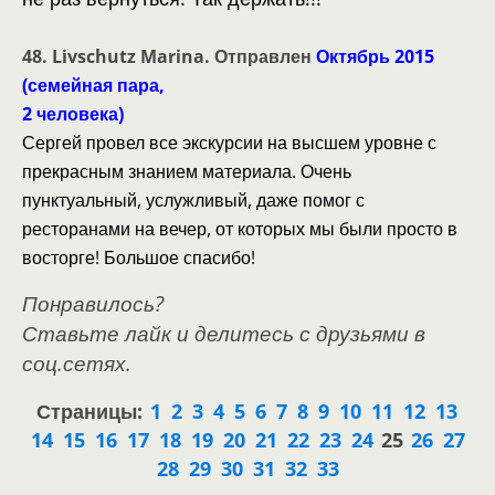
48.
Livschutz Marina. Отправлен
Октябрь 2015
(семейная пара,
2 человека)
Сергей провел все экскурсии на высшем уровне с
прекрасным знанием материала. Очень
пунктуальный, услужливый, даже помог с
ресторанами на вечер, от которых мы были просто в
восторге! Большое спасибо!
Понравилось?
Ставьте лайк и делитесь с друзьями в
соц.сетях.
Страницы:
1
2
3
4
5
6
7
8
9
10
11
12
13
14
15
16
17
18
19
20
21
22
23
24
25
26
27
28
29
30
31
32
33