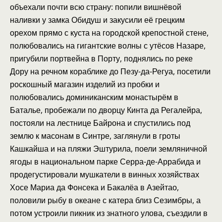
объехали почти всю страну: попили вишнёвой
наливки у замка Обидуш и закусили её грецким
орехом прямо с куста на городской крепостной стене,
полюбовались на гигантские волны с утёсов Назаре,
пригубили портвейна в Порту, поднялись по реке
Дору на речном кораблике до Пезу-да-Регуа, посетили
роскошный магазин изделий из пробки и
полюбовались доминиканским монастырём в
Баталье, пробежали по дворцу Кинта да Регалейра,
постояли на лестнице Байрона и спустились под
землю к масонам в Синтре, заглянули в гроты
Кашкайша и на пляжи Эштурила, поели земляничной
ягоды в национальном парке Серра-де-Аррабида и
продегустировали мушкатели в винных хозяйствах
Хосе Мариа да Фонсека и Бакалёа в Азейтао,
половили рыбу в океане с катера близ Сезимбры, а
потом устроили пикник из знатного улова, съездили в