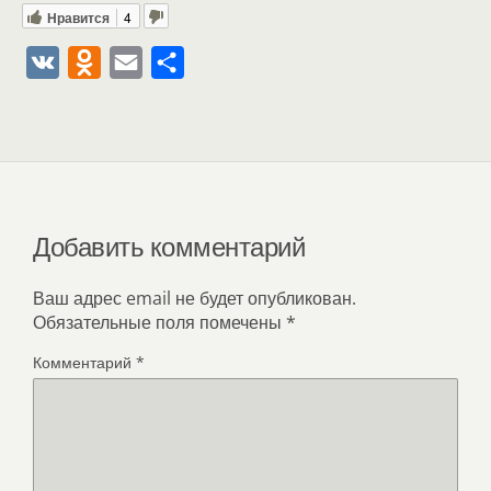
Нравится
4
V
O
E
О
K
d
m
т
n
a
п
o
i
р
k
l
а
l
в
Добавить комментарий
a
и
s
т
Ваш адрес email не будет опубликован.
Обязательные поля помечены
*
s
ь
n
Комментарий
*
i
k
i