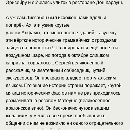
Эрисейру и объелись улиток в ресторане Дон Карлуш.
А уж сам Лиссабон был исхожен нами вдоль и
поперёк! Ах, эти узкие крутые
улочки Алфамы, это многоцветье зданий с азулежу,
эти вёрткие исторические трамвайчики с гроздьями
зайцев на подножках!.. Планировался ещё полёт на
воздушном шаре, но погода в октябре слишком
капризна, сорвалось… Сергей великолепный
рассказчик, внимательный собеседник, чуткий
экскурсовод. Он прекрасно владеет португальским
языком. Его знание истории страны поражает, крутой
мякиш исторических фактов нам не раз приходилось
размачивать в розовом Матеуше (великолепное
арагонское вино). Он бесконечно чуток к вашим
желаниям, у меня за всё время пребывания в
общении с ним не возникло ни одного отрицательного