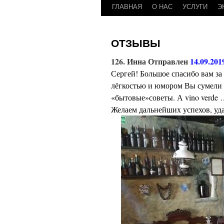
ГЛАВНАЯ
О НАС
УСЛУГИ
Э
Перейти
к
ОТЗЫВЫ
содержимому
126. Инна Отправлен
14.09.201
Сергей! Большое спасибо вам з
лёгкостью и юмором Вы сумели 
«бытовые»советы. А vino verde 
Желаем дальнейших успехов, уда