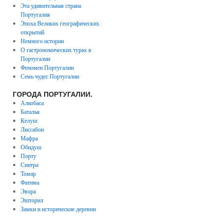
Эта удивительная страна
Португалия
Эпоха Великих географических
открытий
Немного истории
О гастрономических турах в
Португалии
Феномен Португалии
Семь чудес Португалии
ГОРОДА ПОРТУГАЛИИ.
Алкобаса
Баталья
Келуш
Лиссабон
Мафра
Обидуш
Порту
Синтра
Томар
Фатима
Эвора
Эшторил
Замки и исторические деревни