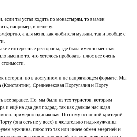
, если ты устал ходить по монастырям, то взамен
ить, например, в пещеру.
омфортно, а для меня, как любителя музыки, так и вообще с
и.
акие интересные рестораны, где была именно местная
ыло именно то, что хотелось пробовать, плюс все очень
 стоимости.
ок истории, но в доступном и не напрягающем формате. Мы
а (Константин), Средневековая Португалия и Порту
 все заранее. Но, мы были из тех туристов, которым
ра и ещё на два дня подряд, так как дальше нас ждал
оимость примерно одинаковая. Поэтому основной критерий
орту (она есть не у всех) и желательно гиды-мужчины
 рулем мужчина, плюс это так или иначе обмен энергией и
ем экскурсия с гидом-женщиной, тут мне, поверьте, есть с