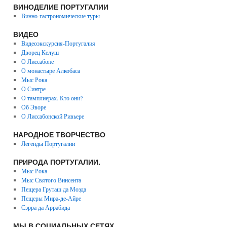
ВИНОДЕЛИЕ ПОРТУГАЛИИ
Винно-гастрономические туры
ВИДЕО
Видеоэкскурсия-Португалия
Дворец Келуш
О Лиссабоне
О монастыре Алкобаса
Мыс Рока
О Синтре
О тамплиерах. Кто они?
Об Эворе
О Лиссабонской Ривьере
НАРОДНОЕ ТВОРЧЕСТВО
Легенды Португалии
ПРИРОДА ПОРТУГАЛИИ.
Мыс Рока
Мыс Святого Винсента
Пещера Груташ да Моэда
Пещеры Мира-де-Айре
Сэрра да Аррабида
МЫ В СОЦИАЛЬНЫХ СЕТЯХ