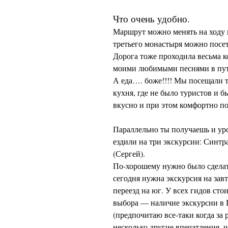
Что очень удобно.
Маршрут можно менять на ходу и
третьего монастыря можно посет
Дорога тоже проходила весьма к
моими любимыми песнями в пут
А еда…. боже!!!! Мы посещали т
кухня, где не было туристов и б
вкусно и при этом комфортно по
Параллельно ты получаешь и ур
ездили на три экскурсии: Синтр
(Сергей).
По-хорошему нужно было сделать
сегодня нужна экскурсия на завт
переезд на юг. У всех гидов ст
выбора — наличие экскурсии в П
(предпочитаю все-таки когда за
несколько другие впечатления, ч