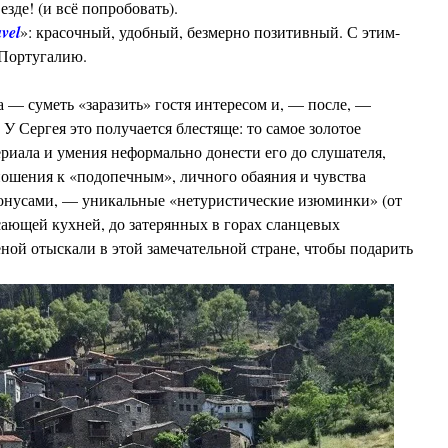
езде! (и всё попробовать).
vel
»: красочный, удобный, безмерно позитивный. С этим-
 Португалию.
а — суметь «заразить» гостя интересом и, — после, —
У Сергея это получается блестяще: то самое золотое
ериала и умения неформально донести его до слушателя,
ношения к «подопечным», личного обаяния и чувства
онусами, — уникальные «нетуристические изюминки» (от
сающей кухней, до затерянных в горах сланцевых
еной отыскали в этой замечательной стране, чтобы подарить